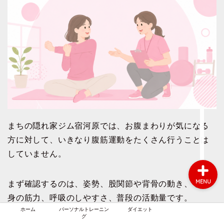
ホーム
パーソナルトレーニング
ダイエット
まちの隠れ家ジム宿河原では、お腹まわりが気になる
方に対して、いきなり腹筋運動をたくさん行うことは
していません。
MENU
まず確認するのは、姿勢、股関節や背骨の動き、下半
身の筋力、呼吸のしやすさ、普段の活動量です。
ホーム
パーソナルトレーニン
ダイエット
グ