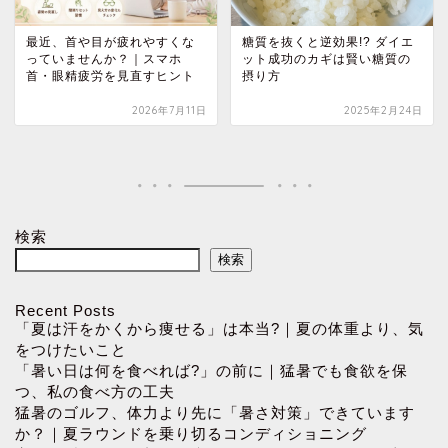
最近、首や目が疲れやすくな
糖質を抜くと逆効果!? ダイエ
っていませんか？｜スマホ
ット成功のカギは賢い糖質の
首・眼精疲労を見直すヒント
摂り方
2026年7月11日
2025年2月24日
検索
検索
Recent Posts
「夏は汗をかくから痩せる」は本当?｜夏の体重より、気
をつけたいこと
「暑い日は何を食べれば?」の前に｜猛暑でも食欲を保
つ、私の食べ方の工夫
猛暑のゴルフ、体力より先に「暑さ対策」できています
か？｜夏ラウンドを乗り切るコンディショニング