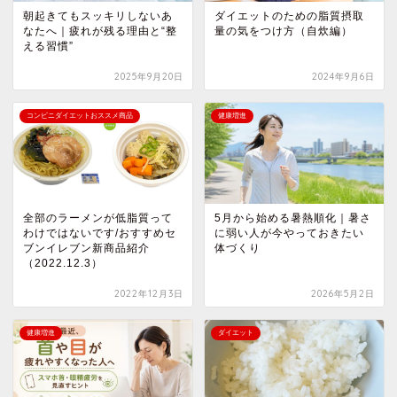
朝起きてもスッキリしないあ
ダイエットのための脂質摂取
なたへ｜疲れが残る理由と“整
量の気をつけ方（自炊編）
える習慣”
2025年9月20日
2024年9月6日
コンビニダイエットおススメ商品
健康増進
全部のラーメンが低脂質って
5月から始める暑熱順化｜暑さ
わけではないです/おすすめセ
に弱い人が今やっておきたい
ブンイレブン新商品紹介
体づくり
（2022.12.3）
2022年12月3日
2026年5月2日
健康増進
ダイエット