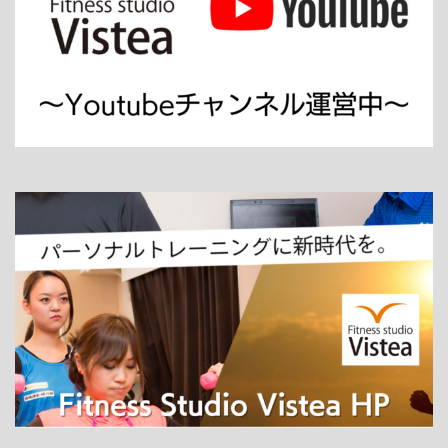
ホーム
パーソナルトレーニング
ダイエット