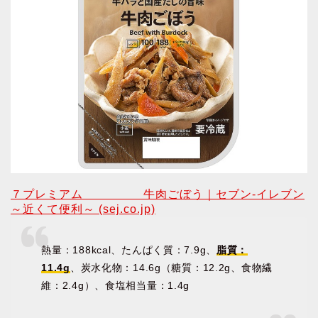
７プレミアム 牛肉ごぼう｜セブン‐イレブン
～近くて便利～ (sej.co.jp)
熱量：188kcal、たんぱく質：7.9g、
脂質：
11.4g
、炭水化物：14.6g（糖質：12.2g、食物繊
維：2.4g）、食塩相当量：1.4g