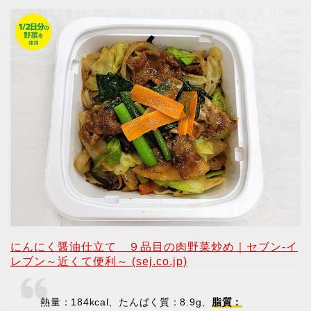
にんにく醤油仕立て ９品目の肉野菜炒め｜セブン‐イ
レブン～近くて便利～ (sej.co.jp)
熱量：184kcal、たんぱく質：8.9g、
脂質：