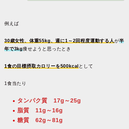
例えば
30歳女性、体重55kg、週に1～2回程度運動する人
が
半
年で3kg
痩せようと思ったとき
1食の目標摂取カロリーを500kcal
として
1食当たり
タンパク質 17g～25g
脂質 11g～16g
糖質 62g～81g