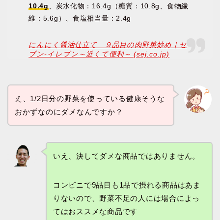
10.4g
、炭水化物：16.4g（糖質：10.8g、食物繊
維：5.6g）、食塩相当量：2.4g
にんにく醤油仕立て ９品目の肉野菜炒め｜セ
ブン‐イレブン～近くて便利～ (sej.co.jp)
え、1/2日分の野菜を使っている健康そうな
おかずなのにダメなんですか？
いえ、決してダメな商品ではありません。
コンビニで9品目も1品で摂れる商品はあま
りないので、野菜不足の人には場合によっ
てはおススメな商品です