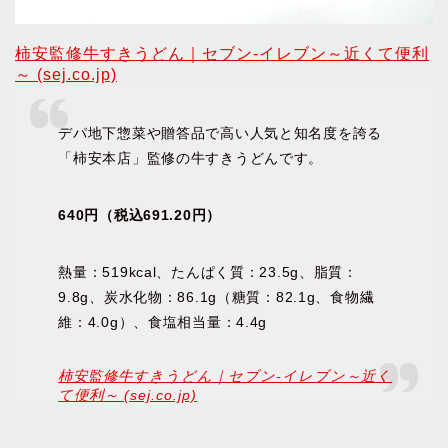
柿安監修牛すきうどん｜セブン‐イレブン～近くて便利
～ (sej.co.jp)
デパ地下惣菜や贈答品で高い人気と知名度を誇る
「柿安本店」監修の牛すきうどんです。
640円（税込691.20円）
熱量：519kcal、たんぱく質：23.5g、脂質：
9.8g、炭水化物：86.1g（糖質：82.1g、食物繊
維：4.0g）、食塩相当量：4.4g
柿安監修牛すきうどん｜セブン‐イレブン～近く
て便利～ (sej.co.jp)