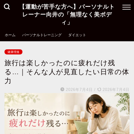
【運動が苦手な方へ】パーソナルト
レーナー向井の「無理なく美ボデ
ィ」
ホーム
パーソナルトレーニング
ダイエット
健康増進
旅行は楽しかったのに疲れだけ残
る…｜そんな人が見直したい日常の体
力
2026年7月4日
/
2026年7月4日