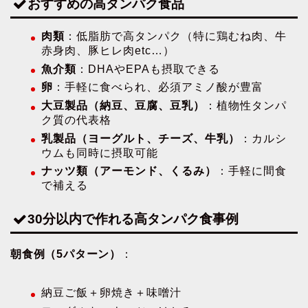
おすすめの高タンパク食品
肉類
：低脂肪で高タンパク（特に鶏むね肉、牛
赤身肉、豚ヒレ肉etc…）
魚介類
：DHAやEPAも摂取できる
卵
：手軽に食べられ、必須アミノ酸が豊富
大豆製品（納豆、豆腐、豆乳）
：植物性タンパ
ク質の代表格
乳製品（ヨーグルト、チーズ、牛乳）
：カルシ
ウムも同時に摂取可能
ナッツ類（アーモンド、くるみ）
：手軽に間食
で補える
30分以内で作れる高タンパク食事例
朝食例（5パターン）
：
納豆ご飯＋卵焼き＋味噌汁