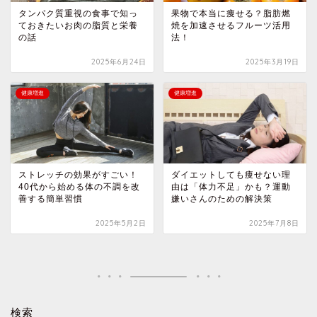
タンパク質重視の食事で知っ
果物で本当に痩せる？脂肪燃
ておきたいお肉の脂質と栄養
焼を加速させるフルーツ活用
の話
法！
2025年6月24日
2025年3月19日
健康増進
健康増進
ストレッチの効果がすごい！
ダイエットしても痩せない理
40代から始める体の不調を改
由は「体力不足」かも？運動
善する簡単習慣
嫌いさんのための解決策
2025年5月2日
2025年7月8日
検索