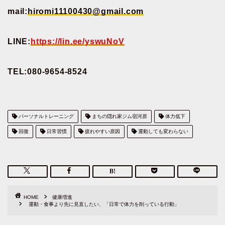
mail:
hiromi11100430@gmail.com
LINE:
https://lin.ee/yswuNoV
TEL:080-9654-8524
パーソナルトレーニング
まちの隠れ家ジム宿河原
体力低下
回復
日常習慣
疲れやすい原因
運動しても変わらない
HOME
健康増進
運動・食事より先に見直したい、「日常で体力を削っている行動」