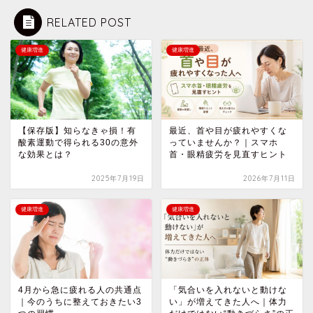
RELATED POST
健康増進
健康増進
【保存版】知らなきゃ損！有
最近、首や目が疲れやすくな
酸素運動で得られる30の意外
っていませんか？｜スマホ
な効果とは？
首・眼精疲労を見直すヒント
2025年7月19日
2026年7月11日
健康増進
健康増進
4月から急に疲れる人の共通点
「気合いを入れないと動けな
｜今のうちに整えておきたい3
い」が増えてきた人へ｜体力