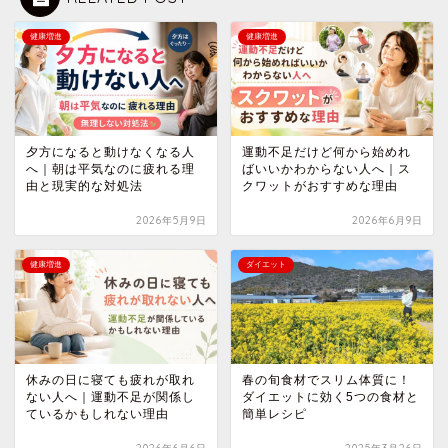
健康増進
健康増進
夕方になると動けなくなる人
運動不足だけど何から始めれ
へ｜朝は平気なのに疲れる理
ばいいかわからない人へ｜ス
由と現実的な対処法
クワットがおすすめな理由
2026年5月9日
2026年6月9日
健康増進
ダイエット
休みの日に寝ても疲れが取れ
春の旬食材でスリム体質に！
ない人へ｜運動不足が関係し
ダイエットに効く5つの食材と
ているかもしれない理由
簡単レシピ