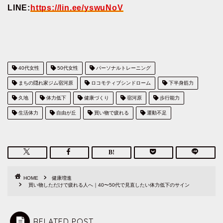
LINE:
https://lin.ee/yswuNoV
40代女性
50代女性
パーソナルトレーニング
まちの隠れ家ジム宿河原
ロコモティブシンドローム
下半身筋力
久地
体力低下
健康づくり
宿河原
歩行能力
生活体力
自由が丘
買い物で疲れる
運動不足
HOME
健康増進
買い物しただけで疲れる人へ｜40〜50代で見直したい体力低下のサイン
RELATED POST