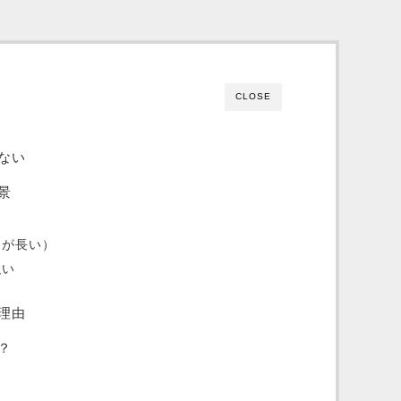
CLOSE
ない
景
間が長い）
強い
理由
？