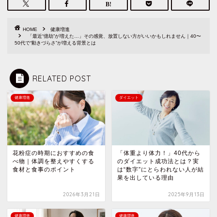
HOME
健康増進
「最近“億劫”が増えた…」その感覚、放置しない方がいいかもしれません｜40〜
50代で“動きづらさ”が増える背景とは
RELATED POST
健康増進
ダイエット
花粉症の時期におすすめの食
「体重より体力！」40代から
べ物｜体調を整えやすくする
のダイエット成功法とは？実
食材と食事のポイント
は“数字”にとらわれない人が結
果を出している理由
2026年3月21日
2025年9月13日
健康増進
健康増進