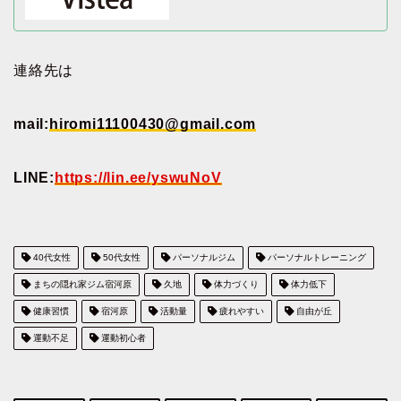
連絡先は
mail:
hiromi11100430@gmail.com
LINE:
https://lin.ee/yswuNoV
40代女性
50代女性
パーソナルジム
パーソナルトレーニング
まちの隠れ家ジム宿河原
久地
体力づくり
体力低下
健康習慣
宿河原
活動量
疲れやすい
自由が丘
運動不足
運動初心者