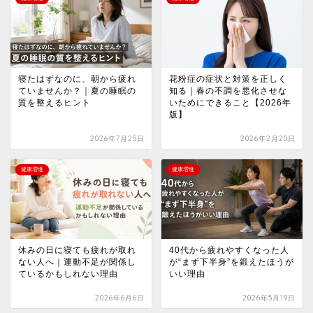
寝たはずなのに、朝から疲れ
花粉症の症状と対策を正しく
ていませんか？｜夏の睡眠の
知る｜春の不調を悪化させな
質を整えるヒント
いためにできること【2026年
版】
2026年7月25日
2026年2月20日
健康増進
健康増進
休みの日に寝ても疲れが取れ
40代から疲れやすくなった人
ない人へ｜運動不足が関係し
が“まず下半身”を鍛えたほうが
ているかもしれない理由
いい理由
2026年6月6日
2026年5月19日