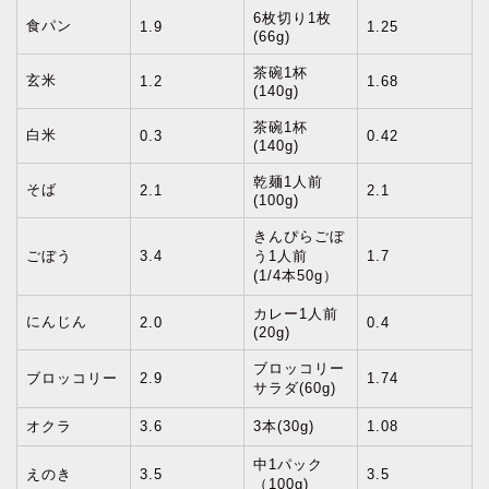
6枚切り1枚
食パン
1.9
1.25
(66g)
茶碗1杯
玄米
1.2
1.68
(140g)
茶碗1杯
白米
0.3
0.42
(140g)
乾麺1人前
そば
2.1
2.1
(100g)
きんぴらごぼ
ごぼう
3.4
う1人前
1.7
(1/4本50g）
カレー1人前
にんじん
2.0
0.4
(20g)
ブロッコリー
ブロッコリー
2.9
1.74
サラダ(60g)
オクラ
3.6
3本(30g)
1.08
中1パック
えのき
3.5
3.5
（100g)