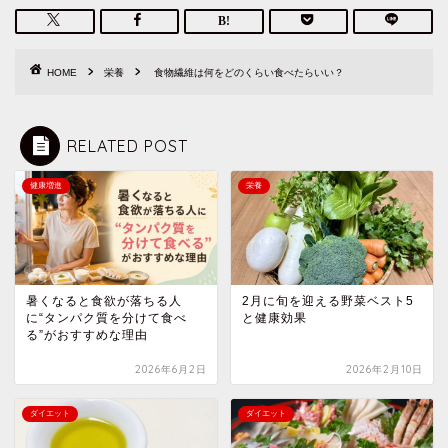
HOME
栄養
食物繊維は何をどのくらい食べたらいい？
RELATED POST
健康増進
栄養
暑くなると食欲が落ちる人
2月に旬を迎える野菜ベスト5
に“タンパク質を分けて食べ
と健康効果
る”がおすすめな理由
2026年6月2日
2026年2月10日
ダイエット
ダイエット