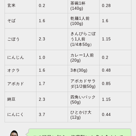
茶碗1杯
玄米
0.2
0.28
(140g)
乾麺1人前
そば
1.6
1.6
(100g)
きんぴらごぼ
ごぼう
2.3
う1人前
1.15
(1/4本50g）
カレー1人前
にんじん
1.0
0.2
(20g)
オクラ
1.6
3本(30g)
0.48
アボカドサラ
アボカド
1.7
0.85
ダ(1/2個50g)
四角いパック
納豆
2.3
1.15
(50g)
ひとかけ大
にんにく
3.7
0.44
(12g)