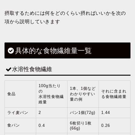
摂取するためには何をどのくらい摂ればいいかを次の
項から説明していきます
具体的な食物繊維量一覧
水溶性食物繊維
100g当たり
1本、1個など
の
それに含まれ
食品
わかりやすい
水溶性食物繊
る食物繊維量
量の例
維量
ライ麦パン
2
パン1個(72g)
1.44
6枚切り1枚
食パン
0.4
0.26
(66g)