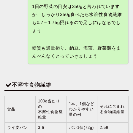
1日の野菜の目安は350gと言われています
が、しっかり350g食べたら水溶性食物繊維
も0.7～1.75g摂れるので足しにはなるでし
ょう
糖質も適量摂り、納豆、海藻、野菜類をま
んべんなくとっていきましょう
不溶性食物繊維
100g当たり
1本、1個など
の
それに含まれ
食品
わかりやすい
不溶性食物繊
る食物繊維量
量の例
維量
ライ麦パン
3.6
パン1個(72g)
2.59