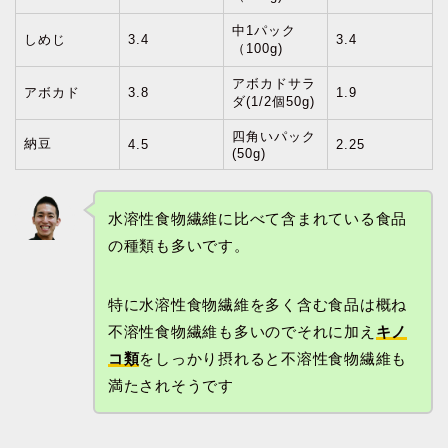
中1パック
しめじ
3.4
3.4
（100g)
アボカドサラ
アボカド
3.8
1.9
ダ(1/2個50g)
四角いパック
納豆
4.5
2.25
(50g)
水溶性食物繊維に比べて含まれている食品
の種類も多いです。
特に水溶性食物繊維を多く含む食品は概ね
不溶性食物繊維も多いのでそれに加え
キノ
コ類
をしっかり摂れると不溶性食物繊維も
満たされそうです