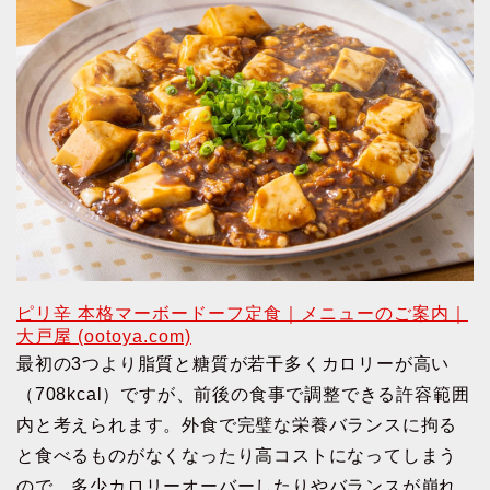
ピリ辛 本格マーボードーフ定食｜メニューのご案内｜
大戸屋 (ootoya.com)
最初の3つより脂質と糖質が若干多くカロリーが高い
（708kcal）ですが、前後の食事で調整できる許容範囲
内と考えられます。外食で完璧な栄養バランスに拘る
と食べるものがなくなったり高コストになってしまう
ので、多少カロリーオーバーしたりやバランスが崩れ