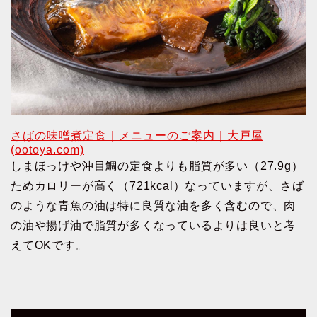
さばの味噌煮定食｜メニューのご案内｜大戸屋
(ootoya.com)
しまほっけや沖目鯛の定食よりも脂質が多い（27.9g）
ためカロリーが高く（721kcal）なっていますが、さば
のような青魚の油は特に良質な油を多く含むので、肉
の油や揚げ油で脂質が多くなっているよりは良いと考
えてOKです。