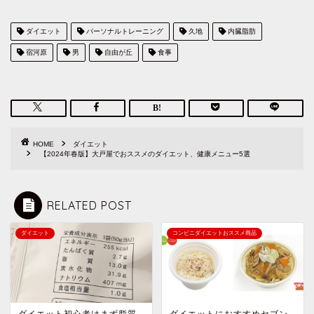
ダイエット
パーソナルトレーニング
久地
内臓脂肪
宿河原
男
自由が丘
食事
HOME
ダイエット
【2024年春版】大戸屋でおススメのダイエット、健康メニュー5選
RELATED POST
ダイエット
コンビニダイエットおススメ商品