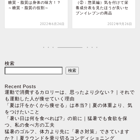
糖質・脂質は身体の味方！？
（②：惣菜編）気を付けて栄
～糖質・脂質の役割～
養成分表を見たほうが良いセ
ブンイレブンの商品
2022年6月26日
2022年9月26日
検索
検索
Recent Posts
運動で消費するカロリーは、思ったより少ない？｜それで
も運動した人が痩せていく理由
「夏は汗をかくから痩せる」は本当?｜夏の体重より、気
をつけたいこと
「暑い日は何を食べれば?」の前に｜猛暑でも食欲を保
つ、私の食べ方の工夫
猛暑のゴルフ、体力より先に「暑さ対策」できています
か？｜夏ラウンドを乗り切るコンディショニング