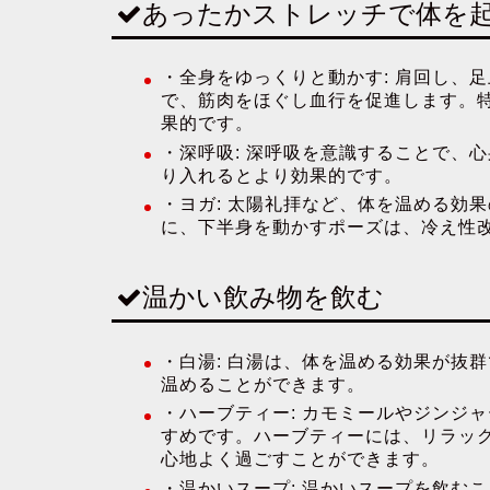
あったかストレッチで体を
・
全身をゆっくりと動かす:
肩回し、足
で、筋肉をほぐし血行を促進します。
果的です。
・
深呼吸:
深呼吸を意識することで、心
り入れるとより効果的です。
・
ヨガ:
太陽礼拝など、体を温める効果
に、下半身を動かすポーズは、冷え性
温かい飲み物を飲む
・
白湯:
白湯は、体を温める効果が抜群
温めることができます。
・
ハーブティー:
カモミールやジンジャ
すめです。ハーブティーには、リラッ
心地よく過ごすことができます。
・
温かいスープ:
温かいスープを飲むこ