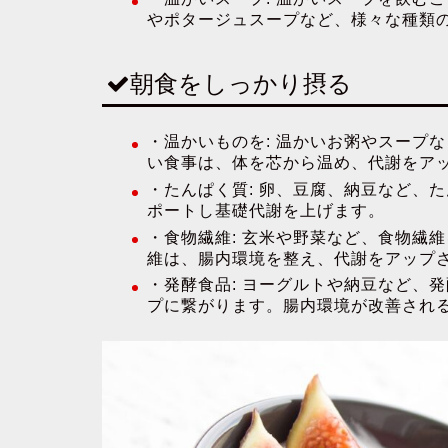
やポタージュスープなど、様々な種類
朝食をしっかり摂る
・
温かいものを:
温かいお粥やスープな
い食事は、体を芯から温め、代謝をア
・
たんぱく質:
卵、豆腐、納豆など、た
ポートし基礎代謝を上げます。
・
食物繊維:
玄米や野菜など、食物繊維
維は、腸内環境を整え、代謝をアップ
・
発酵食品:
ヨーグルトや納豆など、発
プに繋がります。腸内環境が改善され