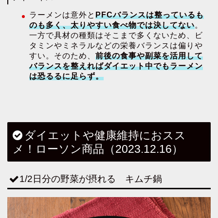
ラーメンは意外と
PFCバランスは整っているも
のも多く、太りやすい食べ物では決してない
。
一方で具材の種類はそこまで多くないため、ビ
タミンやミネラルなどの栄養バランスは偏りや
すい。そのため、
前後の食事や副菜を活用して
バランスを整えればダイエット中でもラーメン
は恐るるに足らず。
ダイエットや健康維持におスス
メ！ローソン商品（2023.12.16）
1/2日分の野菜が摂れる キムチ鍋