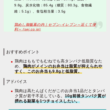
9.8g、炭水化物：85.4g（糖質：80.3g、食物繊
維：5.1g）、食塩相当量：3.5g
鶏めし御飯幕の内｜セブン‐イレブン～近くて便
利～ (sej.co.jp)
おすすめポイント
鶏肉はももでもむねでも高タンパク低脂質なた
め、
鶏肉がメインのお弁当は脂質が抑えられや
すく、このお弁当も9.8gと低脂質。
アドバイス
鶏肉は高たんぱくだがこのお弁当1品だとタンパ
ク質が若干不足している。
10g前後タンパク質が
摂れる副菜を1つチョイスしたい。