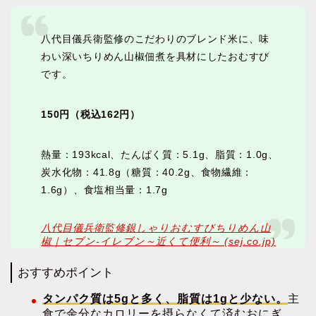
八代目儀兵衛監修のこだわりのブレンド米に、味
わい深いちりめん山椒佃煮を具材にしたおむすび
です。
150円（税込162円）
熱量：193kcal、たんぱく質：5.1g、脂質：1.0g、
炭水化物：41.8g（糖質：40.2g、食物繊維：
1.6g）、食塩相当量：1.7g
八代目儀兵衛監修銀しゃりおむすびちりめん山
椒｜セブン‐イレブン～近くて便利～ (sej.co.jp)
おすすめポイント
タンパク質は5gと多く、脂質は1gと少ない。
主
食で余分なカロリーを摂らなくて済むおにぎ