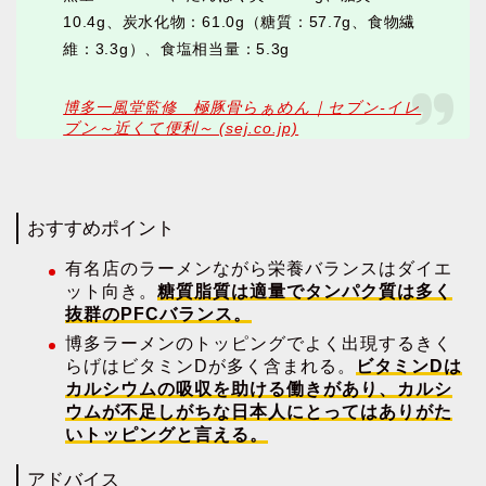
10.4g、炭水化物：61.0g（糖質：57.7g、食物繊
維：3.3g）、食塩相当量：5.3g
博多一風堂監修 極豚骨らぁめん｜セブン‐イレ
ブン～近くて便利～ (sej.co.jp)
おすすめポイント
有名店のラーメンながら栄養バランスはダイエ
ット向き。
糖質脂質は適量でタンパク質は多く
抜群のPFCバランス。
博多ラーメンのトッピングでよく出現するきく
らげはビタミンDが多く含まれる。
ビタミンDは
カルシウムの吸収を助ける働きがあり、カルシ
ウムが不足しがちな日本人にとってはありがた
いトッピングと言える。
アドバイス