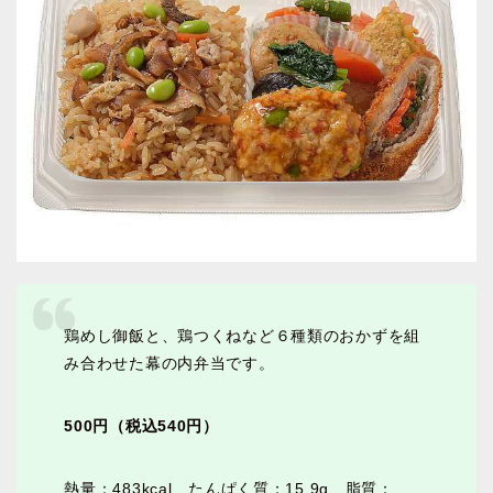
鶏めし御飯と、鶏つくねなど６種類のおかずを組
み合わせた幕の内弁当です。
500円（税込540円）
熱量：483kcal、たんぱく質：15.9g、脂質：