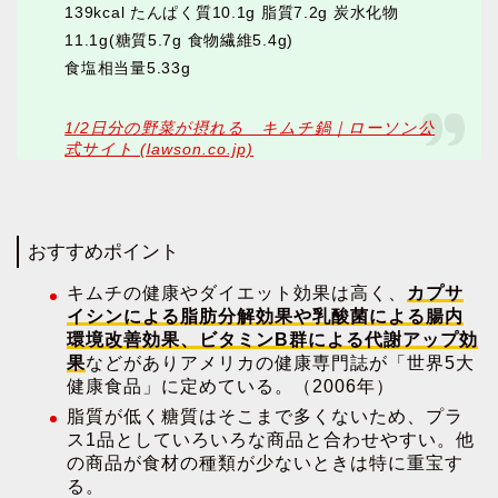
139kcal たんぱく質10.1g 脂質7.2g 炭水化物
11.1g(糖質5.7g 食物繊維5.4g)
食塩相当量5.33g
1/2日分の野菜が摂れる キムチ鍋｜ローソン公
式サイト (lawson.co.jp)
おすすめポイント
キムチの健康やダイエット効果は高く、
カプサ
イシンによる脂肪分解効果や乳酸菌による腸内
環境改善効果、ビタミンB群による代謝アップ効
果
などがありアメリカの健康専門誌が「世界5大
健康食品」に定めている。（2006年）
脂質が低く糖質はそこまで多くないため、プラ
ス1品としていろいろな商品と合わせやすい。他
の商品が食材の種類が少ないときは特に重宝す
る。