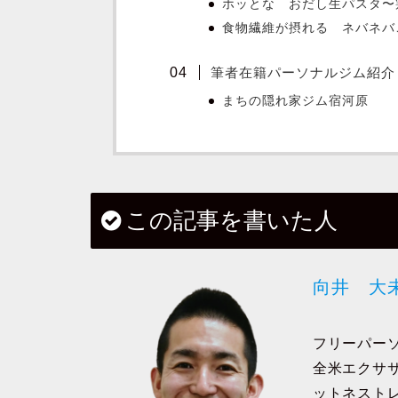
ホッとな おだし生パスタ〜
食物繊維が摂れる ネバネバ
筆者在籍パーソナルジム紹介
まちの隠れ家ジム宿河原
この記事を書いた人
向井 大
フリーパー
全米エクサ
ットネスト