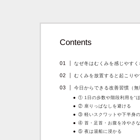
Contents
なぜ冬はむくみを感じやすく
むくみを放置すると起こりや
今日からできる改善習慣（無
① 1日の歩数や階段利用を“
② 座りっぱなしを避ける
③ 軽いスクワットや下半身
④ 首・足首・お腹を冷やさ
⑤ 夜は湯船に浸かる