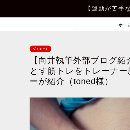
【運動が苦手
ホー
ダイエット
【向井執筆外部ブログ紹
とす筋トレをトレーナー
ーが紹介（toned様）