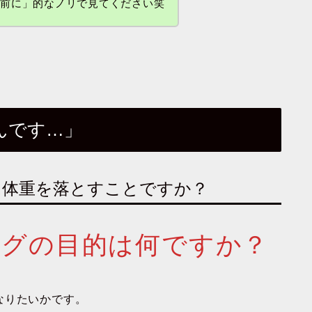
う前に」的なノリで見てください笑
んです…」
は体重を落とすことですか？
ングの目的は何ですか？
なりたいかです。