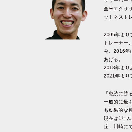
フリーパー
全米エクサ
ットネスト
2005年よ
トレーナー
み、2016
あげる。
2018年よ
2021年よ
「継続に勝
一般的に最
も効果的な
現在は1年
丘、川崎に