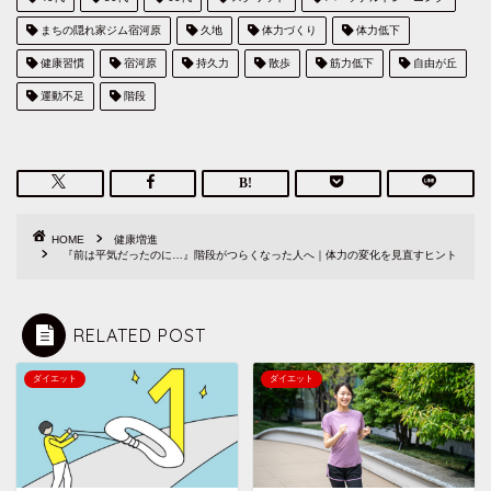
まちの隠れ家ジム宿河原
久地
体力づくり
体力低下
健康習慣
宿河原
持久力
散歩
筋力低下
自由が丘
運動不足
階段
HOME
健康増進
『前は平気だったのに…』階段がつらくなった人へ｜体力の変化を見直すヒント
RELATED POST
ダイエット
ダイエット