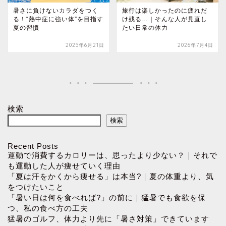
暑さに負けないカラダをつく
旅行は楽しかったのに疲れだ
る！“熱中症に強い体”を目指す
け残る…｜そんな人が見直し
夏の習慣
たい日常の体力
2025年6月21日
2026年7月4日
検索
検索
Recent Posts
運動で消費するカロリーは、思ったより少ない？｜それで
も運動した人が痩せていく理由
「夏は汗をかくから痩せる」は本当?｜夏の体重より、気
をつけたいこと
「暑い日は何を食べれば?」の前に｜猛暑でも食欲を保
つ、私の食べ方の工夫
猛暑のゴルフ、体力より先に「暑さ対策」できています