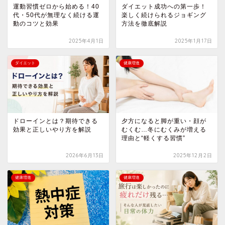
運動習慣ゼロから始める！40
ダイエット成功への第一歩！
代・50代が無理なく続ける運
楽しく続けられるジョギング
動のコツと効果
方法を徹底解説
2025年4月1日
2025年1月17日
ダイエット
健康増進
ドローインとは？期待できる
夕方になると脚が重い・顔が
効果と正しいやり方を解説
むくむ…冬にむくみが増える
理由と“軽くする習慣”
2026年6月13日
2025年12月2日
健康増進
健康増進