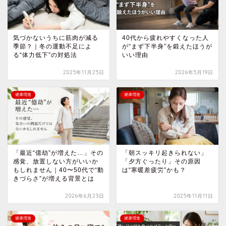
気づかないうちに筋肉が減る
40代から疲れやすくなった人
季節？｜冬の運動不足によ
が“まず下半身”を鍛えたほうが
る“体力低下”の対処法
いい理由
2025年11月25日
2026年5月19日
健康増進
健康増進
「最近“億劫”が増えた…」その
「朝スッキリ起きられない」
感覚、放置しない方がいいか
「夕方ぐったり」その原因
もしれません｜40〜50代で“動
は“寒暖差疲労”かも？
きづらさ”が増える背景とは
2026年6月23日
2025年11月11日
健康増進
健康増進