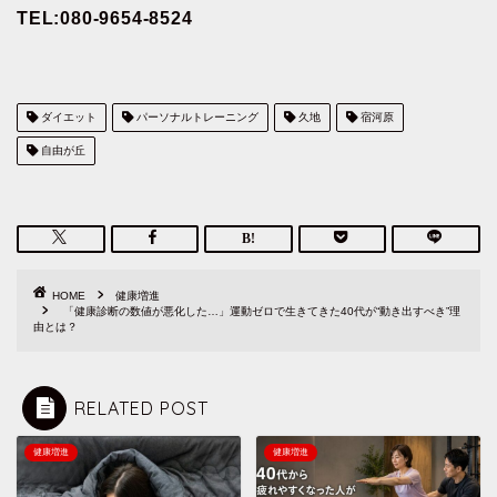
TEL:080-9654-8524
ダイエット
パーソナルトレーニング
久地
宿河原
自由が丘
HOME
健康増進
「健康診断の数値が悪化した…」運動ゼロで生きてきた40代が“動き出すべき”理
由とは？
RELATED POST
健康増進
健康増進