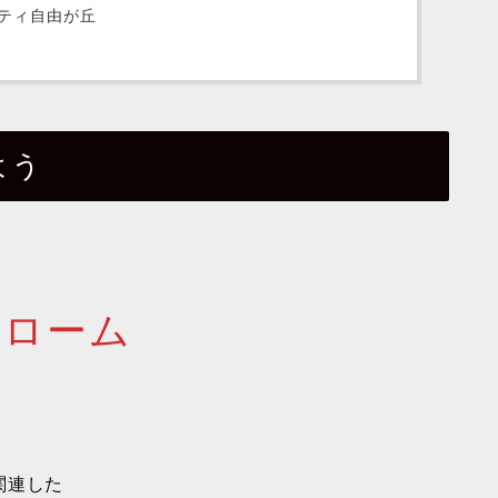
ティ自由が丘
よう
ドローム
関連した