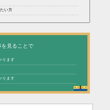
りたい方
事を見ることで
かります
かります