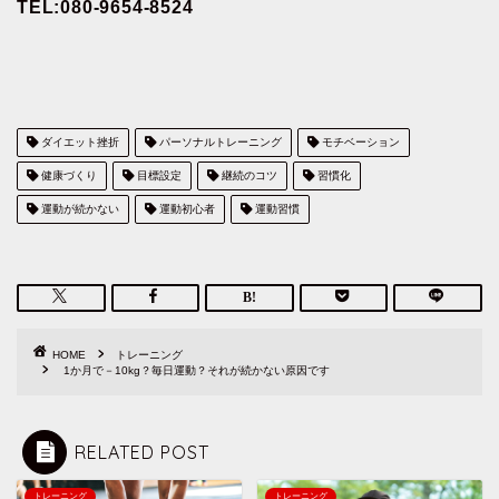
TEL:080-9654-8524
ダイエット挫折
パーソナルトレーニング
モチベーション
健康づくり
目標設定
継続のコツ
習慣化
運動が続かない
運動初心者
運動習慣
HOME
トレーニング
1か月で－10kg？毎日運動？それが続かない原因です
RELATED POST
トレーニング
トレーニング