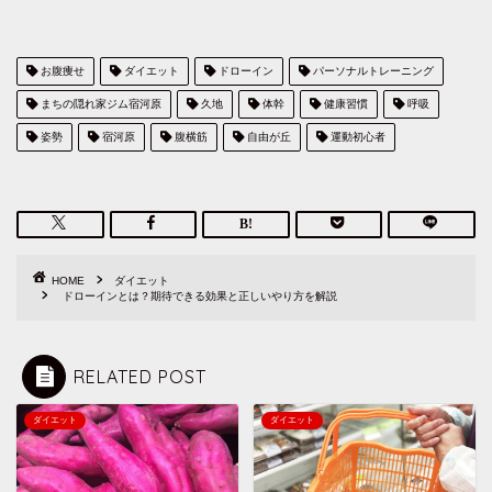
お腹痩せ
ダイエット
ドローイン
パーソナルトレーニング
まちの隠れ家ジム宿河原
久地
体幹
健康習慣
呼吸
姿勢
宿河原
腹横筋
自由が丘
運動初心者
HOME
ダイエット
ドローインとは？期待できる効果と正しいやり方を解説
RELATED POST
ダイエット
ダイエット