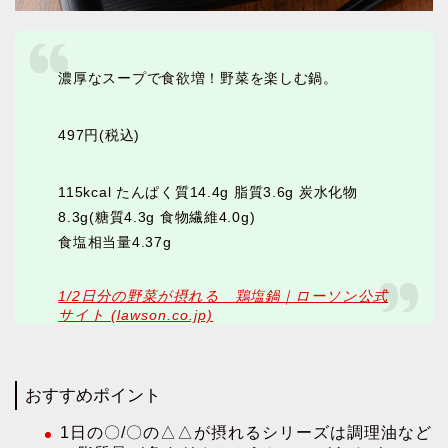
濃厚なスープで食欲増！野菜を楽しむ鍋。
497円(税込)
115kcal たんぱく質14.4g 脂質3.6g 炭水化物
8.3g(糖質4.3g 食物繊維4.0g)
食塩相当量4.37g
1/2日分の野菜が摂れる 鶏塩鍋｜ローソン公式
サイト (lawson.co.jp)
おすすめポイント
1日の〇/〇の△△が摂れるシリーズは調理油など