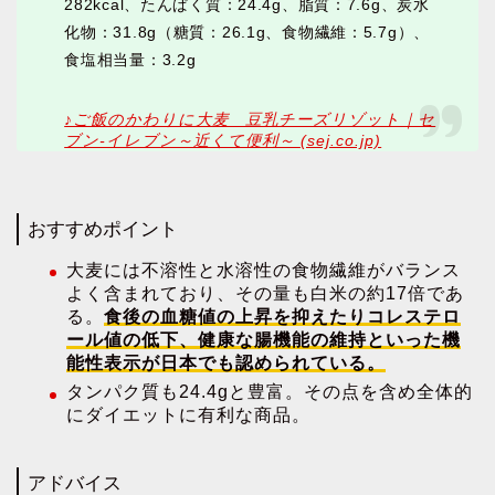
282kcal、たんぱく質：24.4g、脂質：7.6g、炭水
化物：31.8g（糖質：26.1g、食物繊維：5.7g）、
食塩相当量：3.2g
♪ご飯のかわりに大麦 豆乳チーズリゾット｜セ
ブン‐イレブン～近くて便利～ (sej.co.jp)
おすすめポイント
大麦には不溶性と水溶性の食物繊維がバランス
よく含まれており、その量も白米の約17倍であ
る。
食後の血糖値の上昇を抑えたりコレステロ
ール値の低下、健康な腸機能の維持といった機
能性表示が日本でも認められている。
タンパク質も24.4gと豊富。その点を含め全体的
にダイエットに有利な商品。
アドバイス