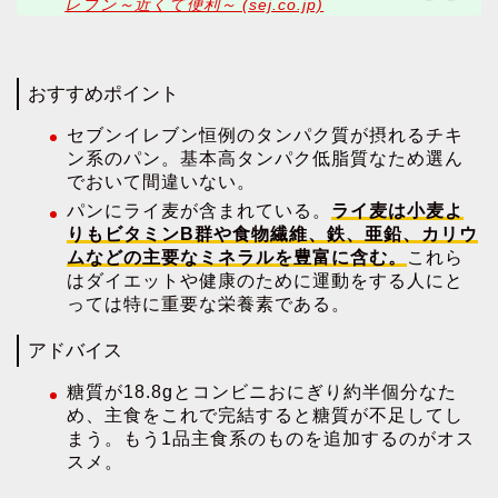
レブン～近くて便利～ (sej.co.jp)
おすすめポイント
セブンイレブン恒例のタンパク質が摂れるチキ
ン系のパン。基本高タンパク低脂質なため選ん
でおいて間違いない。
パンにライ麦が含まれている。
ライ麦は小麦よ
りもビタミンB群や食物繊維、鉄、亜鉛、カリウ
ムなどの主要なミネラルを豊富に含む。
これら
はダイエットや健康のために運動をする人にと
っては特に重要な栄養素である。
アドバイス
糖質が18.8gとコンビニおにぎり約半個分なた
め、主食をこれで完結すると糖質が不足してし
まう。もう1品主食系のものを追加するのがオス
スメ。