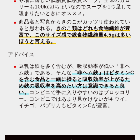
冬場に嬉しい低脂質低糖質スープ。全体のカロ
リーも100kcalちょいなのでスープを1つ足して
暖まりたいときにオススメ。
商品名と写真からきのこがガッツリ使われてい
ると思われる。
きのこ類はどれも食物繊維が豊
富で、このサイズ感で総食物繊維量4.5gは多い
ほうと言える。
アドバイス
豆乳は鉄を多く含むが、吸収効率が低い「非ヘ
ム鉄」である。そんな
「非ヘム鉄」はビタミンC
を含む食品と一緒に摂ると吸収効率が上がるた
め鉄の吸収率を高めたい方は意識できると良
い。
コンビニで手に入りやすいのはブロッコリ
ー。コンビニではあまり見かけないがキウイ、
イチゴ、パプリカもビタミンCが豊富。