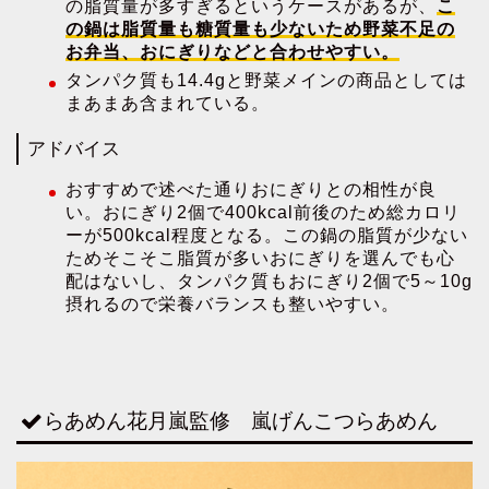
の脂質量が多すぎるというケースがあるが、
こ
の鍋は脂質量も糖質量も少ないため野菜不足の
お弁当、おにぎりなどと合わせやすい。
タンパク質も14.4gと野菜メインの商品としては
まあまあ含まれている。
アドバイス
おすすめで述べた通りおにぎりとの相性が良
い。おにぎり2個で400kcal前後のため総カロリ
ーが500kcal程度となる。この鍋の脂質が少ない
ためそこそこ脂質が多いおにぎりを選んでも心
配はないし、タンパク質もおにぎり2個で5～10g
摂れるので栄養バランスも整いやすい。
らあめん花月嵐監修 嵐げんこつらあめん