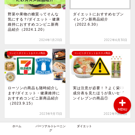
野菜や果物の糖質ってそんな
ダイエットにおすすめセブン
気にする？/ダイエット・健康
イレブン新商品紹介
維持におすすめコンビニ新商
（2022.6.30）
品紹介（2024.1.20）
2024年1月20日
2022年6月30日
ホーム
コンビニダイエットおススメ商品
コンビニダイエットおススメ商品
パーソナルトレーニング
ダイエット
ローソンの商品も随時紹介し
実は注意が必要！？よく栄養
ます/ダイエット・健康維持に
成分表を見たほうが良いセブ
おすすめコンビニ新商品紹介
ンイレブンの商品①
（2023.9.15）
MENU
2023年9月15日
2022年9月24日
ホーム
パーソナルトレーニン
ダイエット
コンビニダイエットおススメ商品
コンビニダイエットおススメ商品
グ