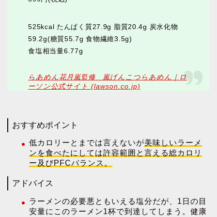
525kcal たんぱく質27.9g 脂質20.4g 炭水化物
59.2g(糖質55.7g 食物繊維3.5g)
食塩相当量6.77g
らあめん花月嵐監修 嵐げんこつらあめん｜ロ
ーソン公式サイト (lawson.co.jp)
おすすめポイント
低カロリーとまでは言えないが
美味しいラーメ
ンを食べたにしては許容範囲と言える総カロリ
ー及びPFCバランス。
アドバイス
ラーメンの必要悪ともいえる塩分だが、1日の目
安量にこのラーメン1杯で到達してしまう。健康