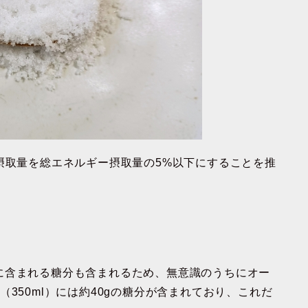
摂取量を
総エネルギー摂取量の5%以下
にすることを推
に含まれる糖分も含まれるため、
無意識のうちにオー
（350ml）には約40gの糖分
が含まれており、これだ