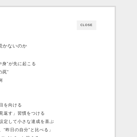
CLOSE
続かないのか
中身”が先に起こる
の罠”
例
目を向ける
見返す」習慣をつける
設定して小さな達成を喜ぶ
、“昨日の自分”と比べる」