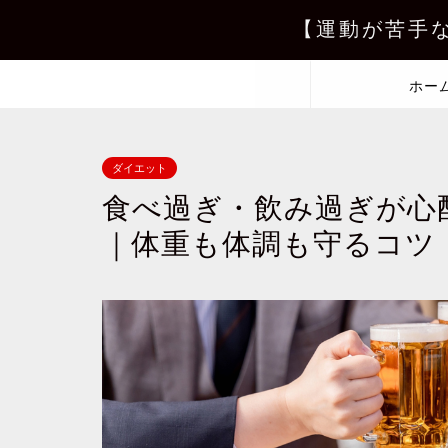
【運動が苦手
ホー
ダイエット
食べ過ぎ・飲み過ぎが心
｜体重も体調も守るコツ