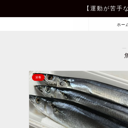
【運動が苦手
ホー
―
栄養