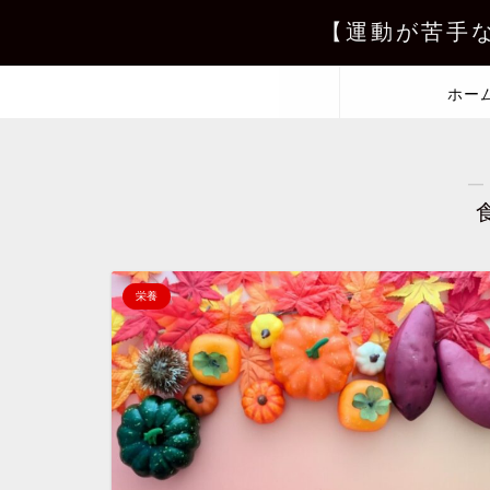
【運動が苦手
ホー
―
栄養