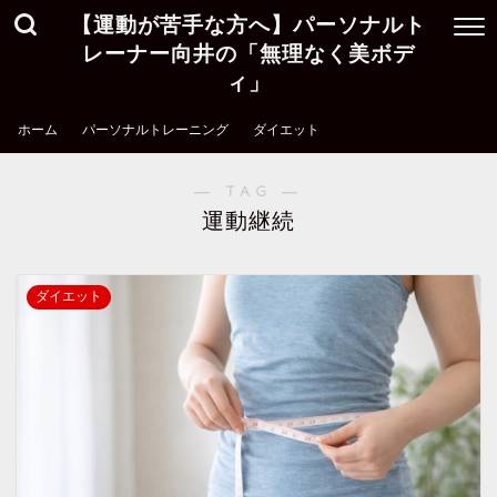
【運動が苦手な方へ】パーソナルト
レーナー向井の「無理なく美ボデ
ィ」
ホーム
パーソナルトレーニング
ダイエット
― TAG ―
運動継続
ダイエット