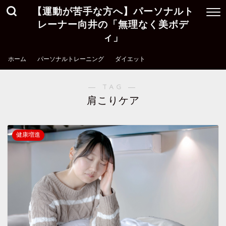
【運動が苦手な方へ】パーソナルト
レーナー向井の「無理なく美ボデ
ィ」
ホーム
パーソナルトレーニング
ダイエット
― TAG ―
肩こりケア
健康増進