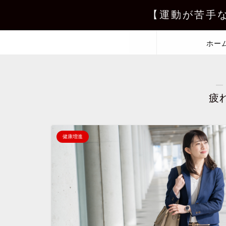
【運動が苦手
ホー
―
疲
健康増進