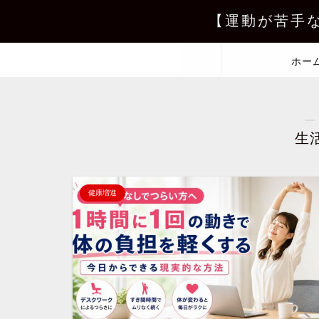
【運動が苦手
ホー
―
生
健康増進