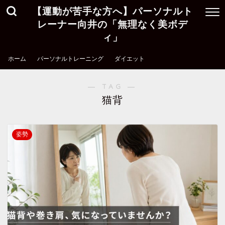
【運動が苦手な方へ】パーソナルト
レーナー向井の「無理なく美ボデ
ィ」
ホーム
パーソナルトレーニング
ダイエット
― TAG ―
猫背
姿勢