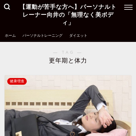
【運動が苦手な方へ】パーソナルト
レーナー向井の「無理なく美ボデ
ィ」
ホーム
パーソナルトレーニング
ダイエット
― TAG ―
更年期と体力
健康増進