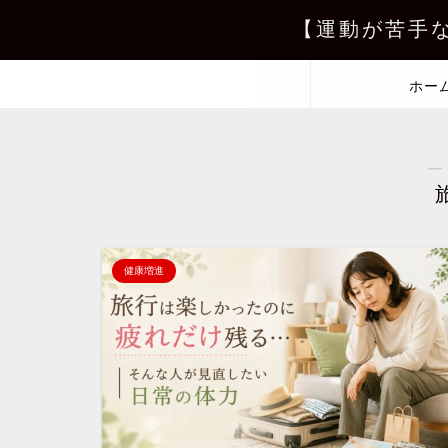
【運動が苦手
ホー
―
健康増進