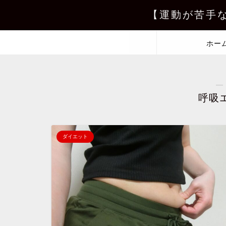
【運動が苦手
ホー
―
呼吸
ダイエット