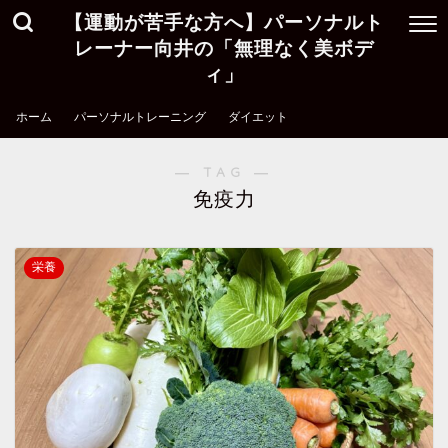
【運動が苦手な方へ】パーソナルト
レーナー向井の「無理なく美ボデ
ィ」
ホーム
パーソナルトレーニング
ダイエット
― TAG ―
免疫力
栄養