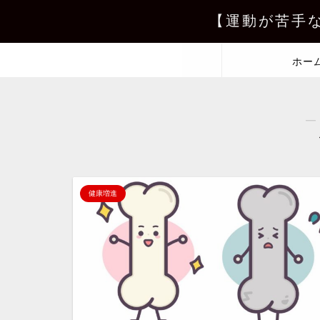
【運動が苦手
ホー
―
健康増進