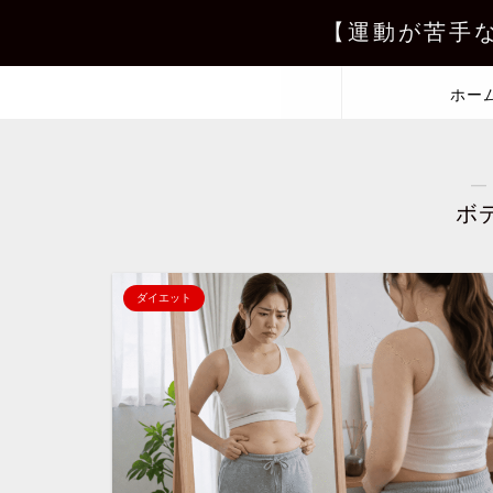
【運動が苦手
ホー
―
ボ
ダイエット