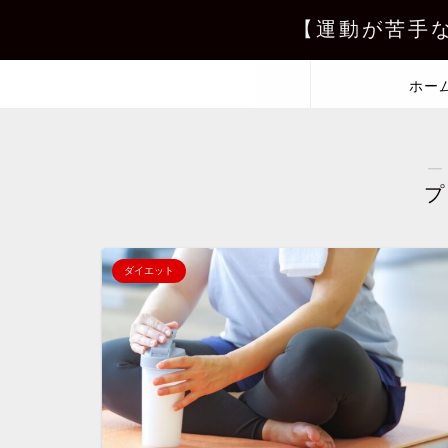
【運動が苦手
ホー
―
プ
ダイエット