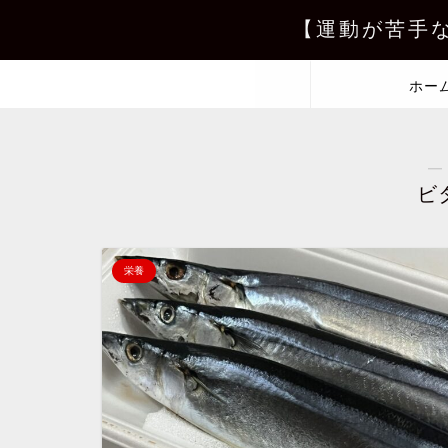
【運動が苦手
ホー
―
ビ
栄養