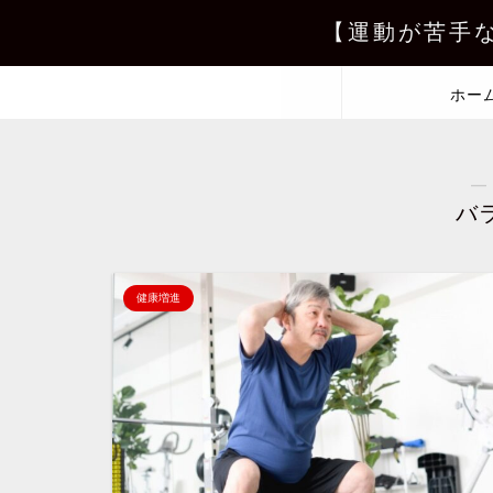
【運動が苦手
ホー
―
バ
健康増進