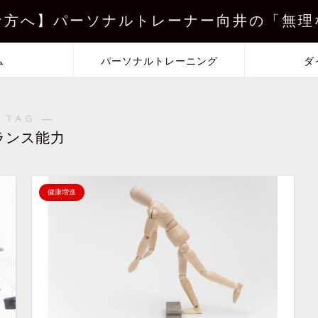
な方へ】パーソナルトレーナー向井の「無理
ム
パーソナルトレーニング
ダ
 TAG ―
ランス能力
健康増進