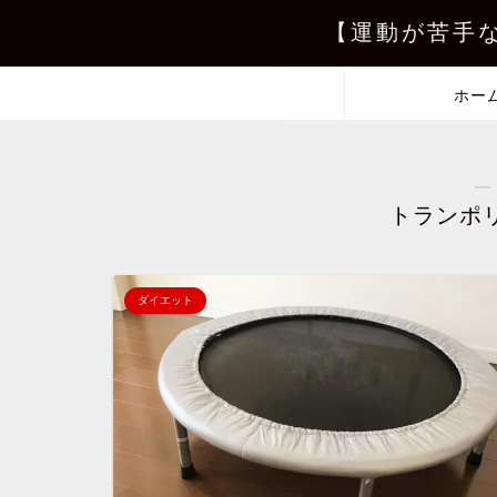
【運動が苦手
ホー
―
トランポ
ダイエット